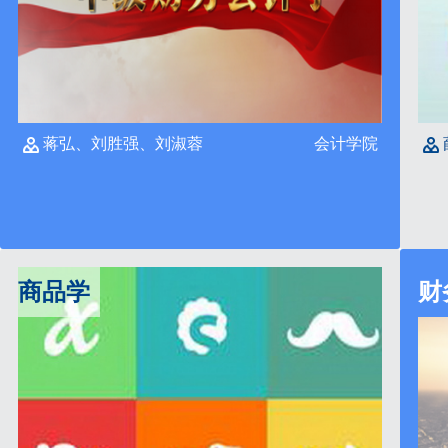
蒋弘、刘胜强、刘淑蓉
会计学院
商品学
财