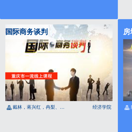
国际商务谈判
房
戴林，蒋兴红，冉梨、黄玲
经济学院