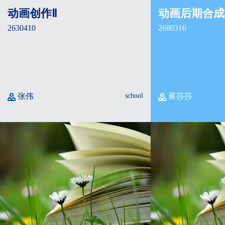
动画创作Ⅱ
动画后期合成
2630410
2680316
张伟
school
蒋莎莎