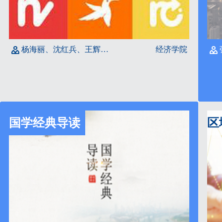
杨海丽、沈红兵、王辉、张驰
经济学院
国学经典导读
区