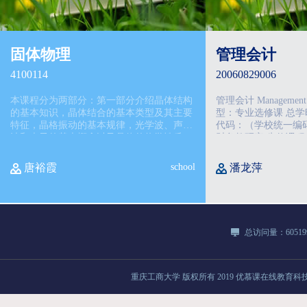
固体物理
管理会计
4100114
20060829006
本课程分为两部分：第一部分介绍晶体结构
管理会计 Management Accounting 课程类
的基本知识，晶体结合的基本类型及其主要
型：专业选修课 总学时：48 学分：3 课程
特征，晶格振动的基本规律，光学波、声学
代码：（学校统一编码） 归属教研
波和声子的基本概念以及晶体的热学性质，
财务教研室 先修
简单介绍晶体中缺陷的基本类型以及晶体中
原子的扩散和离子导电性；第二部分介绍晶
唐裕霞
school
潘龙萍
体中电子运动
总访问量：605199
重庆工商大学
版权所有 2019
优慕课在线教育科