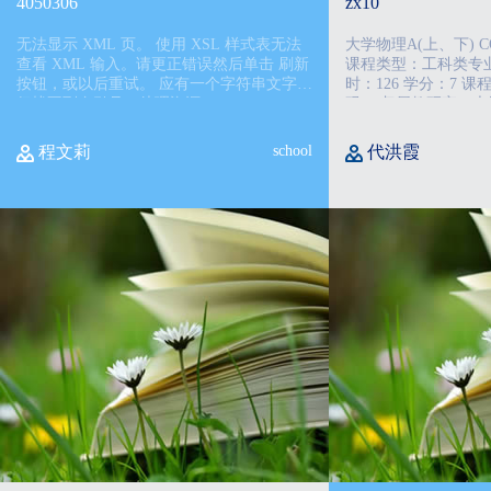
4050306
zx10
无法显示 XML 页。 使用 XSL 样式表无法
大学物理A(上、下) COLLEGE PHYSICS A
查看 XML 输入。请更正错误然后单击 刷新
课程类型：工科类专业的
按钮，或以后重试。 应有一个字符串文字,
时：126 学分：7 课程代码：（学校统一编
但找不到左引号。处理资源
码） 归属教研室：大学物理 先修课程：高
'%%EDITORPATHTOKEN%%initsrc.jsp?sr
等数学
程文莉
school
代洪霞